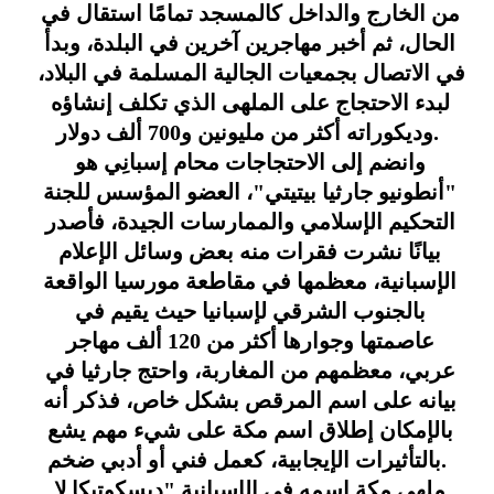
من الخارج والداخل كالمسجد تمامًا استقال في 
الحال، ثم أخبر مهاجرين آخرين في البلدة، وبدأ 
في الاتصال بجمعيات الجالية المسلمة في البلاد، 
لبدء الاحتجاج على الملهى الذي تكلف إنشاؤه 
وديكوراته أكثر من مليونين و700 ألف دولار.
وانضم إلى الاحتجاجات محام إسبانِي هو 
"أنطونيو جارثيا بيتيتي"، العضو المؤسس للجنة 
التحكيم الإسلامي والممارسات الجيدة، فأصدر 
بيانًا نشرت فقرات منه بعض وسائل الإعلام 
الإسبانية، معظمها في مقاطعة مورسيا الواقعة 
بالجنوب الشرقي لإسبانيا حيث يقيم في 
عاصمتها وجوارها أكثر من 120 ألف مهاجر 
عربي، معظمهم من المغاربة، واحتج جارثيا في 
بيانه على اسم المرقص بشكل خاص، فذكر أنه 
بالإمكان إطلاق اسم مكة على شيء مهم يشع 
بالتأثيرات الإيجابية، كعمل فني أو أدبي ضخم.
ملهى مكة اسمه في الإسبانية "ديسكوتيكا لا 