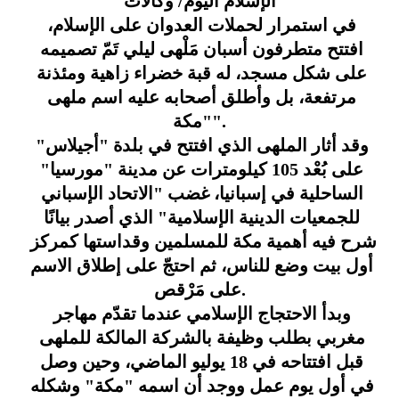
الإسلام اليوم/ وكالات
في استمرار لحملات العدوان على الإسلام، 
افتتح متطرفون أسبان مَلْهى ليلي تَمّ تصميمه 
على شكل مسجد، له قبة خضراء زاهية ومئذنة 
مرتفعة، بل وأطلق أصحابه عليه اسم ملهى 
"مكة".
وقد أثار الملهى الذي افتتح في بلدة "أجيلاس" 
على بُعْد 105 كيلومترات عن مدينة "مورسيا" 
الساحلية في إسبانيا، غضب "الاتحاد الإسباني 
للجمعيات الدينية الإسلامية" الذي أصدر بيانًا 
شرح فيه أهمية مكة للمسلمين وقداستها كمركز 
أول بيت وضع للناس، ثم احتجّ على إطلاق الاسم 
على مَرْقص.
وبدأ الاحتجاج الإسلامي عندما تقدّم مهاجر 
مغربي بطلب وظيفة بالشركة المالكة للملهى 
قبل افتتاحه في 18 يوليو الماضي، وحين وصل 
في أول يوم عمل ووجد أن اسمه "مكة" وشكله 